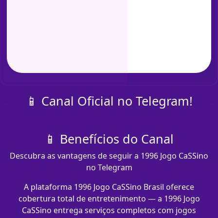
📱 Canal Oficial no Telegram!
📱 Benefícios do Canal
Descubra as vantagens de seguir a 1996 Jogo CaSSino
no Telegram
A plataforma 1996 Jogo CaSSino Brasil oferece
cobertura total de entretenimento — a 1996 Jogo
CaSSino entrega serviços completos com jogos