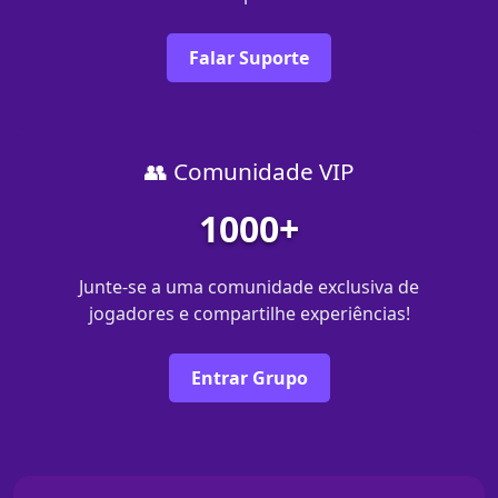
Falar Suporte
👥 Comunidade VIP
1000+
Junte-se a uma comunidade exclusiva de
jogadores e compartilhe experiências!
Entrar Grupo