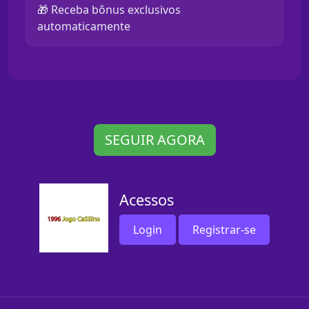
🎁 Receba bônus exclusivos
automaticamente
SEGUIR AGORA
Acessos
Login
Registrar-se