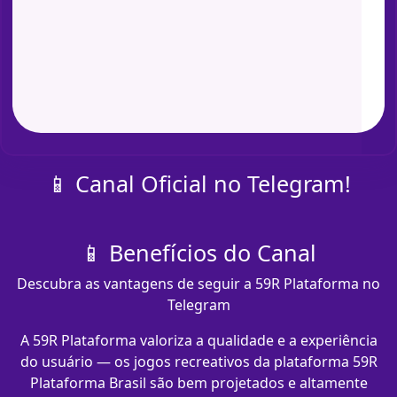
📱 Canal Oficial no Telegram!
📱 Benefícios do Canal
Descubra as vantagens de seguir a 59R Plataforma no
Telegram
A 59R Plataforma valoriza a qualidade e a experiência
do usuário — os jogos recreativos da plataforma 59R
Plataforma Brasil são bem projetados e altamente