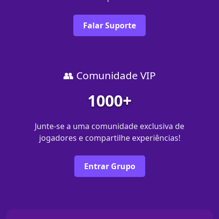
Falar Suporte
👥 Comunidade VIP
1000+
Junte-se a uma comunidade exclusiva de
jogadores e compartilhe experiências!
Entrar Grupo