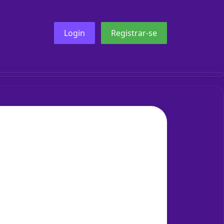
Login
Registrar-se