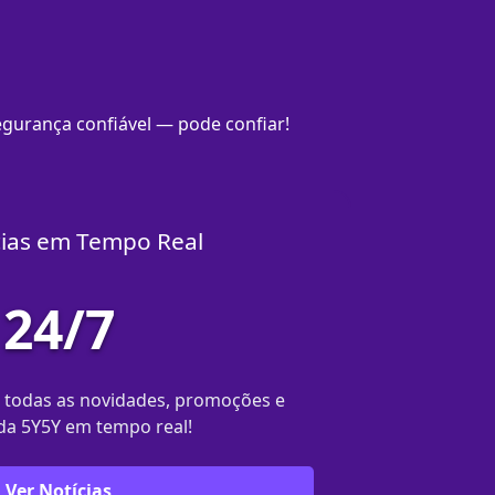
egurança confiável — pode confiar!
cias em Tempo Real
24/7
e todas as novidades, promoções e
da 5Y5Y em tempo real!
Ver Notícias