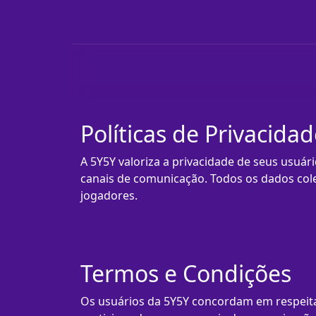
Políticas de Privacida
A 5Y5Y valoriza a privacidade de seus usuá
canais de comunicação. Todos os dados cole
jogadores.
Termos e Condições
Os usuários da 5Y5Y concordam em respeitar