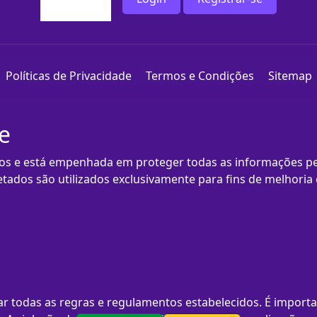
Políticas de Privacidade
Termos e Condições
Sitemap
de
rios e está empenhada em proteger todas as informações p
tados são utilizados exclusivamente para fins de melhoria
 todas as regras e regulamentos estabelecidos. É importa