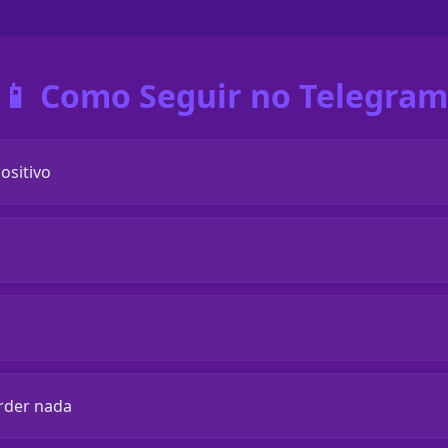
📱 Como Seguir no Telegram
ositivo
erder nada