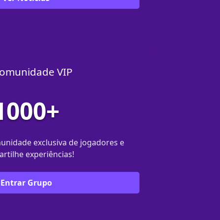
Comunidade VIP
1000+
unidade exclusiva de jogadores e
rtilhe experiências!
Entrar Grupo