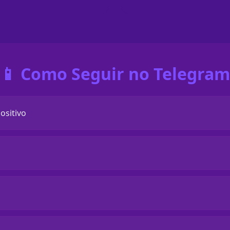
📱 Como Seguir no Telegram
ositivo