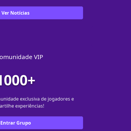
Ver Notícias
Comunidade VIP
1000+
unidade exclusiva de jogadores e
rtilhe experiências!
Entrar Grupo