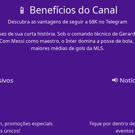
📱 Benefícios do Canal
Descubra as vantagens de seguir a 68K no Telegram
es de sua curta história. Sob o comando técnico de Gerard
. Com Messi como maestro, o Inter domina a posse de bola
maiores médias de gols da MLS.
sivos
📢 Notí
m, promoções especiais
Fique por dentro d
s únicos!
eventos