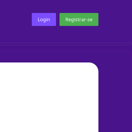
Login
Registrar-se