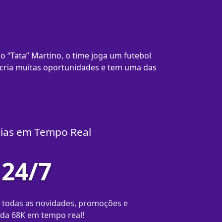
o “Tata” Martino, o time joga um futebol
, cria muitas oportunidades e tem uma das
cias em Tempo Real
24/7
e todas as novidades, promoções e
 da 68K em tempo real!